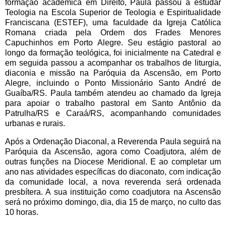
formação acadêmica em Direito, Paula passou a estudar
Teologia na Escola Superior de Teologia e Espiritualidade
Franciscana (ESTEF), uma faculdade da Igreja Católica
Romana criada pela Ordem dos Frades Menores
Capuchinhos em Porto Alegre. Seu estágio pastoral ao
longo da formação teológica, foi inicialmente na Catedral e
em seguida passou a acompanhar os trabalhos de liturgia,
diaconia e missão na Paróquia da Ascensão, em Porto
Alegre, incluindo o Ponto Missionário Santo André de
Guaíba/RS. Paula também atendeu ao chamado da Igreja
para apoiar o trabalho pastoral em Santo Antônio da
Patrulha/RS e Caraá/RS, acompanhando comunidades
urbanas e rurais.
Após a Ordenação Diaconal, a Reverenda Paula seguirá na
Paróquia da Ascensão, agora como Coadjutora, além de
outras funções na Diocese Meridional. E ao completar um
ano nas atividades específicas do diaconato, com indicação
da comunidade local, a nova reverenda será ordenada
presbítera. A sua instituição como coadjutora na Ascensão
será no próximo domingo, dia, dia 15 de março, no culto das
10 horas.