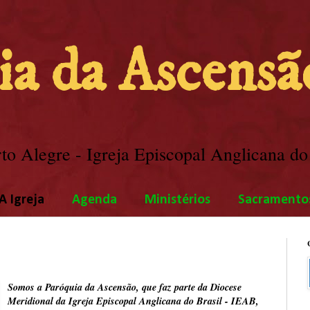
ia da Ascensã
o Alegre - Igreja Episcopal Anglicana do
A Igreja
Agenda
Ministérios
Sacramento
Somos a Paróquia da Ascensão, que faz parte da Diocese
Meridional da Igreja Episcopal Anglicana do Brasil - IEAB,