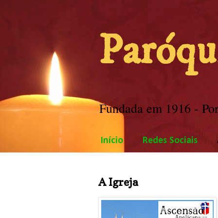
Paróqu
Fundada em 1916 - Port
Início
Redes Sociais
A Igreja