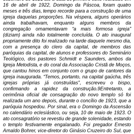
16 de abril de 1922, Domingo da Páscoa, foram quatro
meses e três dias, tempo recorde para a construção de uma
igreja daquelas proporções. Na véspera, alguns operários
ainda trabalhavam, enquanto alguns membros da
congregação ornamentavam “a mais formosa igreja”
(diziam) ainda não totalmente concluída. O ato inaugural
propriamente dito foi realizado na tarde daquele mesmo dia,
com a presença do clero da capital, de membros das
paróquias da capital, de alunos e professores do Seminário
Teológico, dos pastores Schmidt e Saunders, ambos da
Igreja Metodista, e do coral da Associação Cristã de Moços,
que cantou hinos em conjunto com o grupo de cantores da
igreja inaugurada. “Temos, portanto, na capital gaúcha, três
igrejas próprias já construídas”, escreveu o bispo,
confirmando a rapidez da construção.9Entretanto, a
cerimônia oficial de consagração do novo templo só foi
realizada um ano depois, durante o concílio de 1923, que a
paróquia hospedou. Por sinal, era o Domingo da Ascensão
no calendário eclesiástico, ou seja, 10 de maio de 1923. O
ato consagratório se revestiu de grande solenidade, estando
o templo festivamente engalanado. Foi pregador Ernesto
Arnaldo Bohrer, vice-diretor do Ginásio Cruzeiro do Sul, que